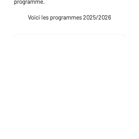
programme.
Voici les programmes 2025/2026
programme mercredi PS
1.48 MB
19 septembre 2025
programme mercredi MS
2.18 MB
19 septembre 2025