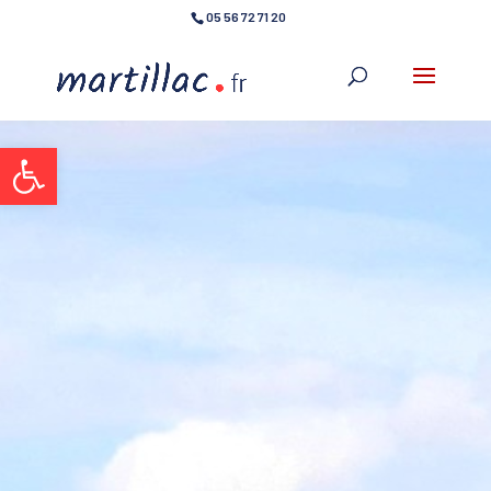
05 56 72 71 20
Ouvrir la barre d’outils