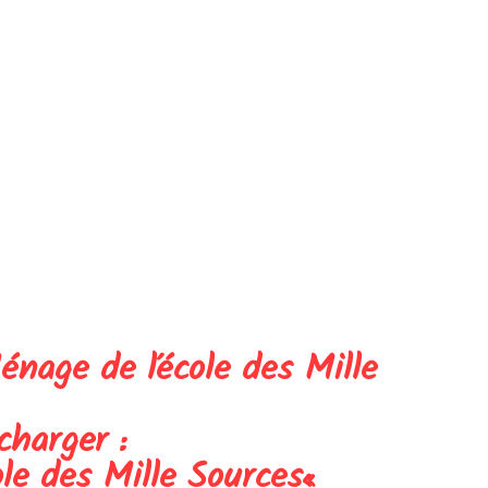
énage de l’école des Mille
harger :
le des Mille Sources
«