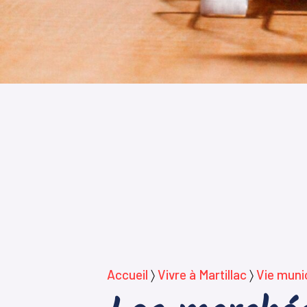
Accueil
〉
Vivre à Martillac
〉
Vie muni