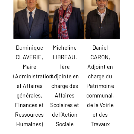
Dominique
Micheline
Daniel
CLAVERIE,
LIBREAU,
CARON,
Maire
1ère
Adjoint en
(Administration
Adjointe en
charge du
et Affaires
charge des
Patrimoine
générales,
Affaires
communal,
Finances et
Scolaires et
de la Voirie
Ressources
de l’Action
et des
Humaines)
Sociale
Travaux