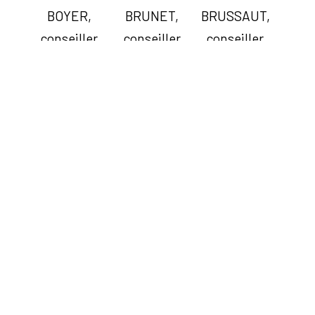
BOYER,
BRUNET,
BRUSSAUT,
conseiller
conseiller
conseiller
municipal
municipal
municipal
Céline
Sarah
Nathalie
COSTA,
DECHBERY,
FERREIRA
conseillère
conseillère
SANTOS,
municipale
municipale
conseillère