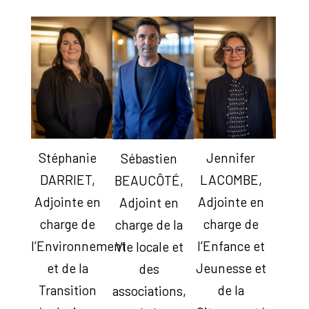
Stéphanie
Jennifer
Sébastien
DARRIET,
LACOMBE,
BEAUCÔTÉ,
Adjointe en
Adjointe en
Adjoint en
charge de
charge de
charge de la
l’Environnement
l’Enfance et
Vie locale et
et de la
Jeunesse et
des
Transition
de la
associations,