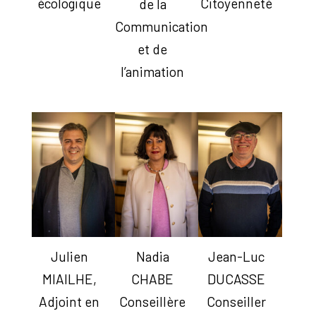
écologique
Citoyenneté
de la
Communication
et de
l’animation
Julien
Nadia
Jean-Luc
MIAILHE,
CHABE
DUCASSE
Adjoint en
Conseillère
Conseiller