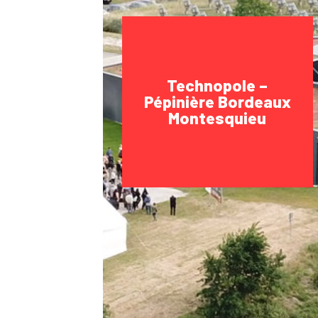
Technopole –
Pépinière Bordeaux
Montesquieu