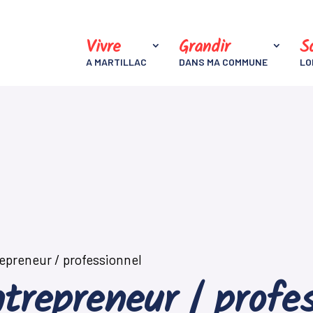
Vivre
Grandir
So
A MARTILLAC
DANS MA COMMUNE
LO
epreneur / professionnel
trepreneur / profe