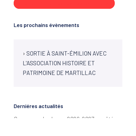
Retour à toutes les associations
Les prochains évènements
›
SORTIE À SAINT-ÉMILION AVEC
L'ASSOCIATION HISTOIRE ET
PATRIMOINE DE MARTILLAC
Derniéres actualités
Campagne de chasse 2026-2027 : arrêté
préfectoral relatif aux dates d’ouverture et