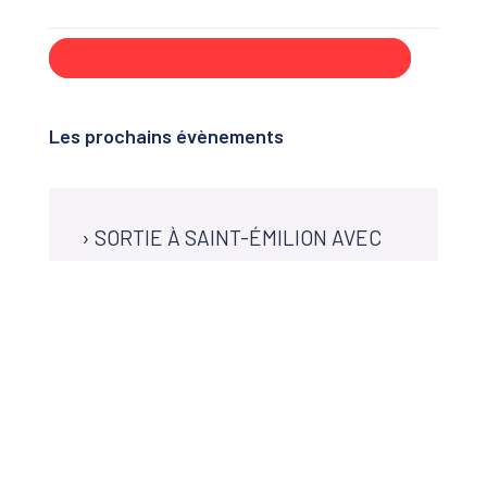
Retour à toutes les associations
Les prochains évènements
›
SORTIE À SAINT-ÉMILION AVEC
L'ASSOCIATION HISTOIRE ET
PATRIMOINE DE MARTILLAC
Derniéres actualités
Campagne de chasse 2026-2027 : arrêté