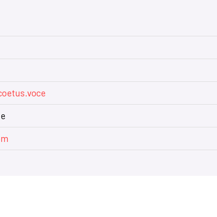
coetus.voce
le
om