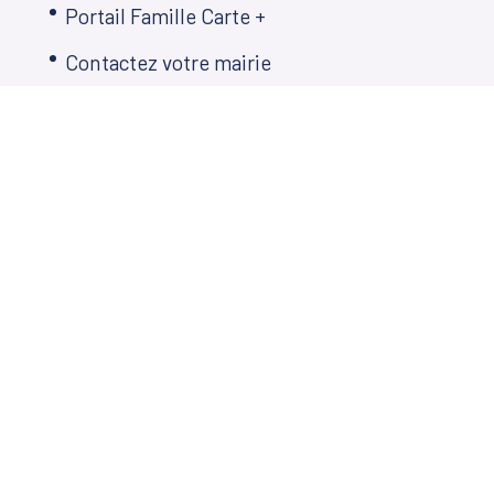
Portail Famille Carte +
Contactez votre mairie
Ecole des Mille Sources
Restauration scolaire
Plan Local d’Urbanisme
Décisions municipales
Démarches en ligne
Agenda
Télé de Martillac