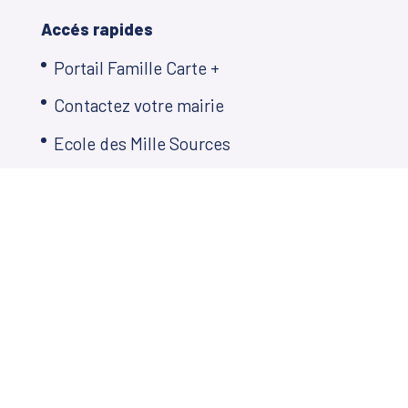
Accés rapides
Portail Famille Carte +
Contactez votre mairie
Ecole des Mille Sources
Restauration scolaire
Plan Local d’Urbanisme
Décisions municipales
Démarches en ligne
Agenda
Télé de Martillac