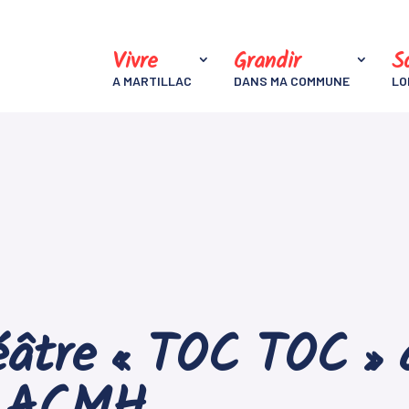
Vivre
Grandir
So
A MARTILLAC
DANS MA COMMUNE
LO
éâtre « TOC TOC » a