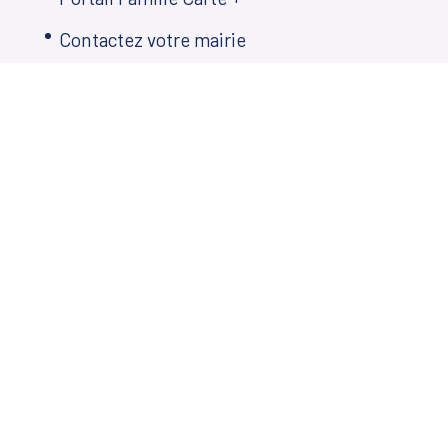
Contactez votre mairie
Ecole des Mille Sources
Restauration scolaire
Plan Local d’Urbanisme
Décisions municipales
Démarches en ligne
Agenda
Télé de Martillac