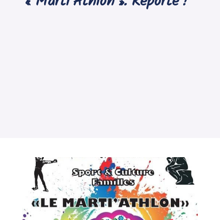
« Marti’Athlon ». Reporté !