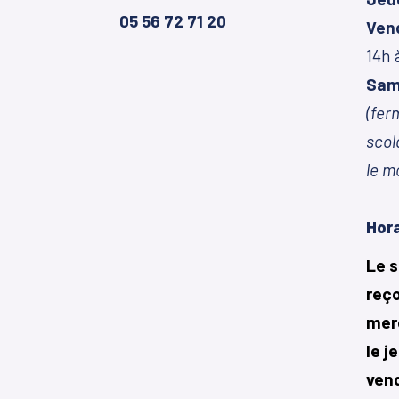
05 56 72 71 20
Ven
14h 
Sam
(fer
scol
le m
Hora
Le 
reço
merc
le j
ven