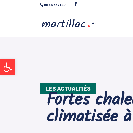
05 56 72 71 20
Ouvrir la barre d’outils
LES ACTUALITÉS
Fortes chal
climatisée à