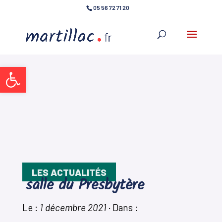
05 56 72 71 20
Ouvrir la barre d’outils
LES ACTUALITÉS
salle du Presbytère
Le :
1 décembre 2021
·
Dans :