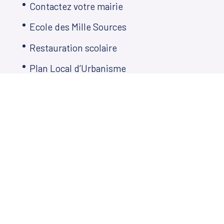
Contactez votre mairie
Ecole des Mille Sources
Restauration scolaire
Plan Local d’Urbanisme
Décisions municipales
Démarches en ligne
Agenda
Télé de Martillac
Mentions légales
Politique de confidentialité