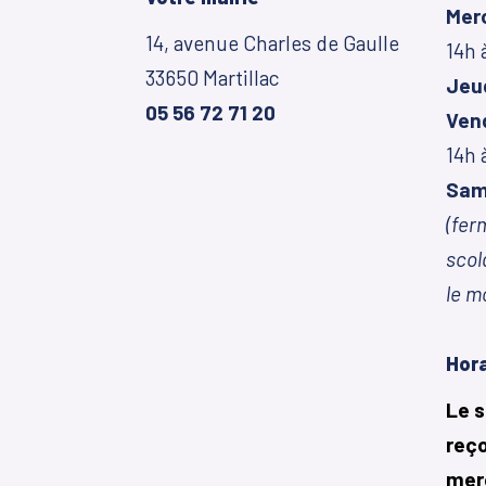
Mer
14, avenue Charles de Gaulle
14h 
33650 Martillac
Jeu
05 56 72 71 20
Ven
14h 
Sam
(fer
scol
le m
Hora
Le 
reço
merc