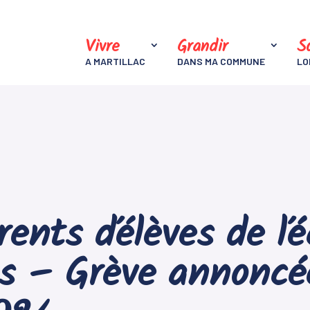
Vivre
Grandir
So
A MARTILLAC
DANS MA COMMUNE
LO
ents d’élèves de l’é
s – Grève annoncée