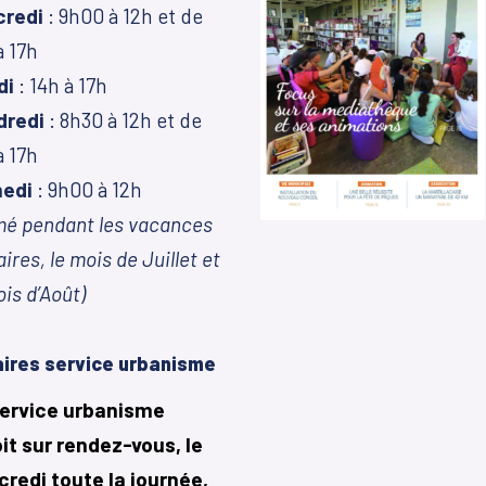
credi
: 9h00 à 12h et de
à 17h
di
: 14h à 17h
dredi
: 8h30 à 12h et de
à 17h
edi
: 9h00 à 12h
mé pendant les vacances
aires, le mois de Juillet et
ois d’Août)
ires service urbanisme
service urbanisme
it sur rendez-vous, le
redi toute la journée,