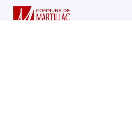
Votre mairie
14, avenue Charles de Gaulle
33650 Martillac
05 56 72 71 20
Horaires Mairie
Lundi
: 8h30 à 12h et de 14h à 17h
Mardi
: 14h à 17h
Mercredi
: 9h00 à 12h et de 14h à 17h