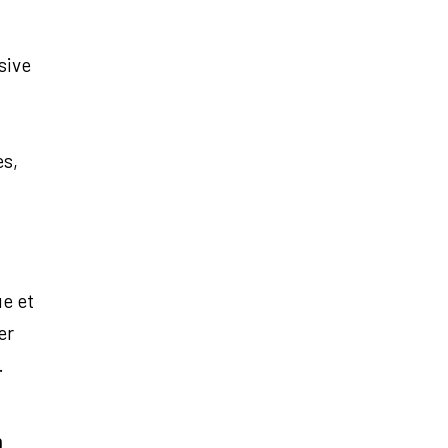
sive
es,
e et
er
.
n