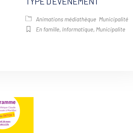
TYPE D’ÉVÈNEMENT
alendrier Google
iCalendar
Animations médiathèque
Municipalité
En famille
,
Informatique
,
Municipalite