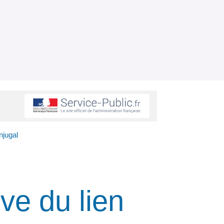
njugal
ive du lien