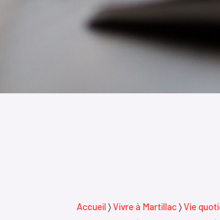
Accueil
〉
Vivre à Martillac
〉
Vie quot