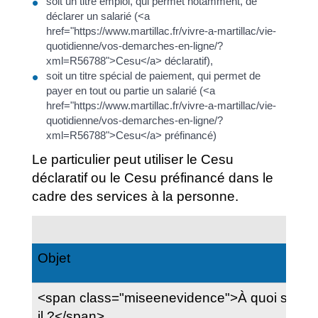
soit un titre emploi, qui permet notamment, de
déclarer un salarié (<a
href="https://www.martillac.fr/vivre-a-martillac/vie-
quotidienne/vos-demarches-en-ligne/?
xml=R56788">Cesu</a> déclaratif),
soit un titre spécial de paiement, qui permet de
payer en tout ou partie un salarié (<a
href="https://www.martillac.fr/vivre-a-martillac/vie-
quotidienne/vos-demarches-en-ligne/?
xml=R56788">Cesu</a> préfinancé)
Le particulier peut utiliser le Cesu
déclaratif ou le Cesu préfinancé dans le
cadre des services à la personne.
D
Objet
<span class="miseenevidence">À quoi sert-
il ?</span>