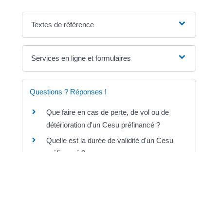
Textes de référence
Services en ligne et formulaires
Questions ? Réponses !
Que faire en cas de perte, de vol ou de
détérioration d'un Cesu préfinancé ?
Quelle est la durée de validité d'un Cesu
préfinancé ?
Particulier employeur : à quoi sert le Cesu
déclaratif et comment y adhérer ?
Un particulier employeur peut-il payer son
salarié avec un Cesu préfinancé ?