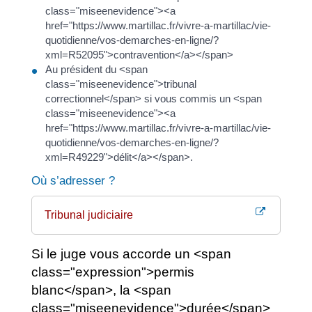
class="miseenevidence"><a
href="https://www.martillac.fr/vivre-a-martillac/vie-
quotidienne/vos-demarches-en-ligne/?
xml=R52095">contravention</a></span>
Au président du <span
class="miseenevidence">tribunal
correctionnel</span> si vous commis un <span
class="miseenevidence"><a
href="https://www.martillac.fr/vivre-a-martillac/vie-
quotidienne/vos-demarches-en-ligne/?
xml=R49229">délit</a></span>.
Où s’adresser ?
Tribunal judiciaire
Si le juge vous accorde un <span
class="expression">permis
blanc</span>, la <span
class="miseenevidence">durée</span>