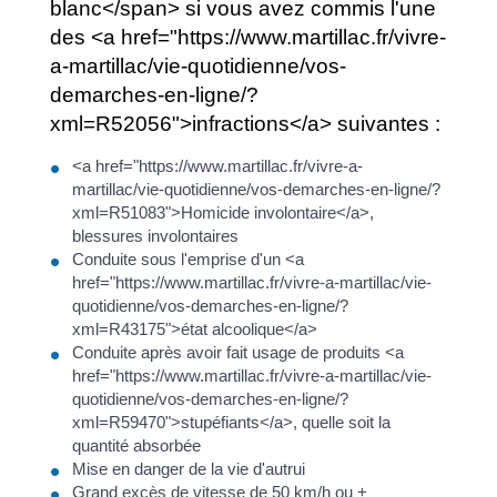
blanc</span> si vous avez commis l'une
des <a href="https://www.martillac.fr/vivre-
a-martillac/vie-quotidienne/vos-
demarches-en-ligne/?
xml=R52056">infractions</a> suivantes :
<a href="https://www.martillac.fr/vivre-a-
martillac/vie-quotidienne/vos-demarches-en-ligne/?
xml=R51083">Homicide involontaire</a>,
blessures involontaires
Conduite sous l'emprise d'un <a
href="https://www.martillac.fr/vivre-a-martillac/vie-
quotidienne/vos-demarches-en-ligne/?
xml=R43175">état alcoolique</a>
Conduite après avoir fait usage de produits <a
href="https://www.martillac.fr/vivre-a-martillac/vie-
quotidienne/vos-demarches-en-ligne/?
xml=R59470">stupéfiants</a>, quelle soit la
quantité absorbée
Mise en danger de la vie d'autrui
Grand excès de vitesse de 50 km/h ou +