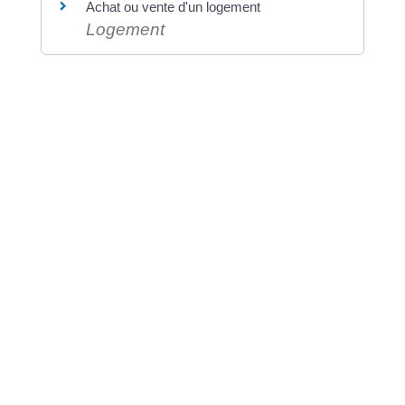
Achat ou vente d'un logement
Logement
©
Direction de l'information légale et administrative
comarquage developpé par
baseo.io
⟶ RETROUVEZ VOS
DOCUMENTS EN
TÉLÉCHARGEMENT
Les documents concernant
Vos
démarches en ligne
disponibles en
téléchargement ci-dessous.