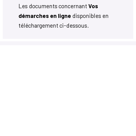
Les documents concernant
Vos
démarches en ligne
disponibles en
téléchargement ci-dessous.
Votre mairie
14, avenue Charles de Gaulle
33650 Martillac
05 56 72 71 20