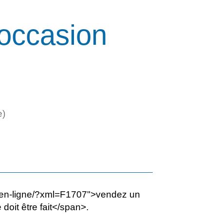
'occasion
e)
es-en-ligne/?xml=F1707">vendez un
oit être fait</span>.