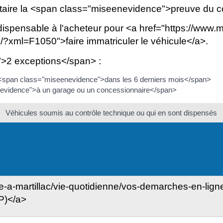
étaire la <span class="miseenevidence">preuve du c
dispensable à l'acheteur pour <a href="https://www.mart
?xml=F1050">faire immatriculer le véhicule</a>.
">2 exceptions</span> :
ait <span class="miseenevidence">dans les 6 derniers mois</span>
nevidence">à un garage ou un concessionnaire</span>
Véhicules soumis au contrôle technique ou qui en sont dispensés
vre-a-martillac/vie-quotidienne/vos-demarches-en-lign
P)</a>