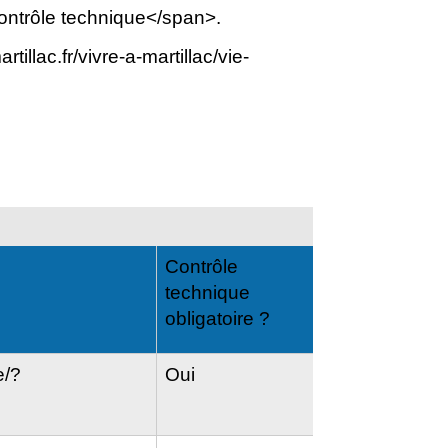
ontrôle technique</span>.
illac.fr/vivre-a-martillac/vie-
Contrôle
technique
obligatoire ?
e/?
Oui