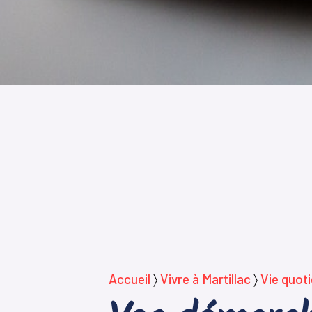
Accueil
〉
Vivre à Martillac
〉
Vie quot