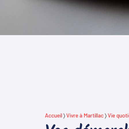
Accueil
〉
Vivre à Martillac
〉
Vie quot