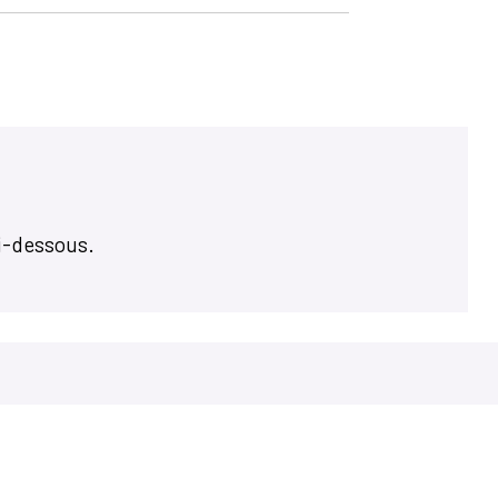
i-dessous.
Accés rapides