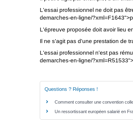
L'essai professionnel ne doit pas êtr
demarches-en-ligne/?xml=F1643">péri
L'épreuve proposée doit avoir lieu e
Il ne s'agit pas d'une prestation de tr
L'essai professionnel n'est pas rémun
demarches-en-ligne/?xml=R51533">di
Questions ? Réponses !
Comment consulter une convention colle
Un ressortissant européen salarié en Fra