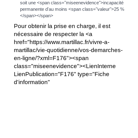
soit une <span class="miseenevidence">incapacité
permanente d'au moins <span class="valeur">25 %
</span></span>
Pour obtenir la prise en charge, il est
nécessaire de respecter la <a
href="https://www.martillac.fr/vivre-a-
martillac/vie-quotidienne/vos-demarches-
en-ligne/?xml=F176"><span
class="miseenevidence"><LienInterne
LienPublication="F176" type="Fiche
d'information"
audience="Particuliers">procédure de
reconnaissance</a> spécifique</span>.
Une fois la reconnaissance effectuée,
vous pouvez avoir droit aux indemnités
suivantes :
En cas d'<span class="miseenevidence">arrêt de