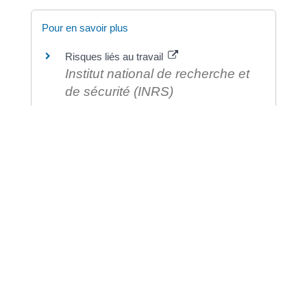
Pour en savoir plus
Risques liés au travail
Institut national de recherche et
de sécurité (INRS)
©
Direction de l'information légale et administrative
comarquage developpé par
baseo.io
⟶ RETROUVEZ VOS
DOCUMENTS EN
TÉLÉCHARGEMENT