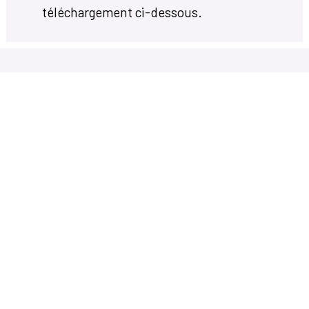
téléchargement ci-dessous.
Votre mairie
14, avenue Charles de Gaulle
33650 Martillac
05 56 72 71 20