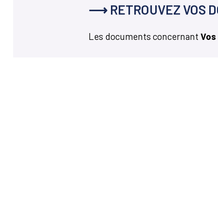
⟶ RETROUVEZ VOS D
Les documents concernant
Vos
Hora
Lun
17h
Mar
Votre mairie
Mer
14, avenue Charles de Gaulle
14h 