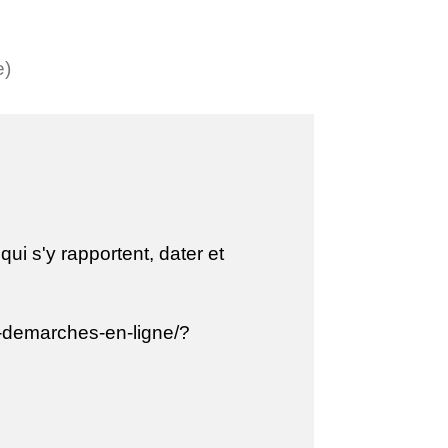
e)
ui s'y rapportent, dater et
os-demarches-en-ligne/?