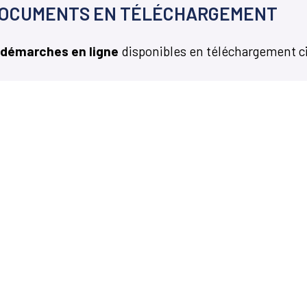
OCUMENTS EN TÉLÉCHARGEMENT
 démarches en ligne
disponibles en téléchargement c
Martillac Magazine
ires Mairie
di
: 8h30 à 12h et de 14h à
di
: 14h à 17h
credi
: 9h00 à 12h et de
à 17h