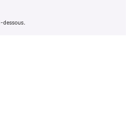
i-dessous.
Accés rapides
Portail Famille Carte +
Contactez votre mairie
Ecole des Mille Sources
Restauration scolaire