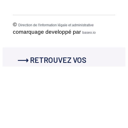
©
Direction de l'information légale et administrative
comarquage developpé par
baseo.io
⟶ RETROUVEZ VOS
DOCUMENTS EN
TÉLÉCHARGEMENT
Les documents concernant
Association : vos démarches en
ligne
disponibles en téléchargement
ci-dessous.