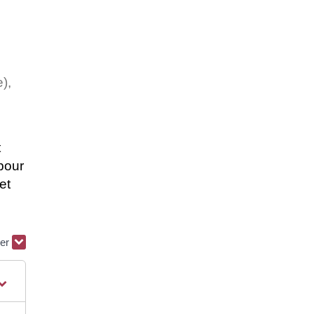
e),
t
pour
et
ier