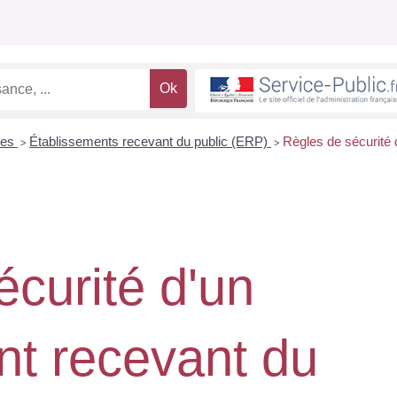
les
Établissements recevant du public (ERP)
Règles de sécurité 
>
>
curité d'un
nt recevant du