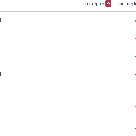
Tout replier
Tout dépl
l
t