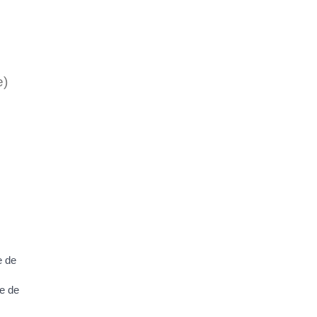
e)
e de
re de