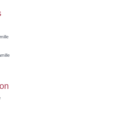
s
mille
mille
ion
e