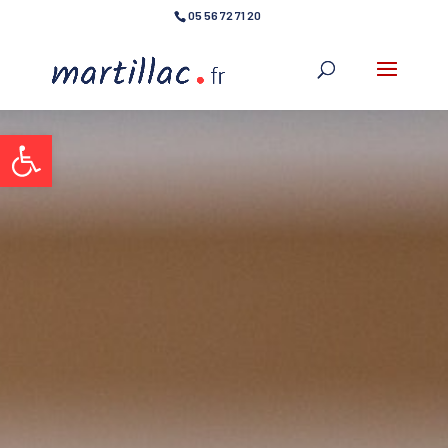
05 56 72 71 20
Ouvrir la barre d’outils