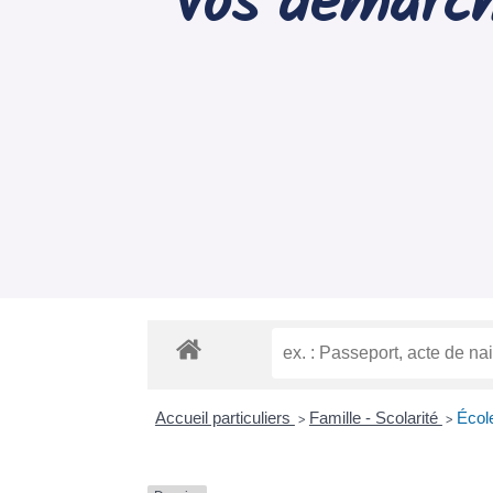
Vos démarch
Accueil particuliers
Famille - Scolarité
École
>
>