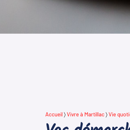
Accueil
〉
Vivre à Martillac
〉
Vie quot