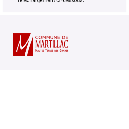
Votre mairie
14, avenue Charles de Gaulle
33650 Martillac
05 56 72 71 20
Horaires Mairie