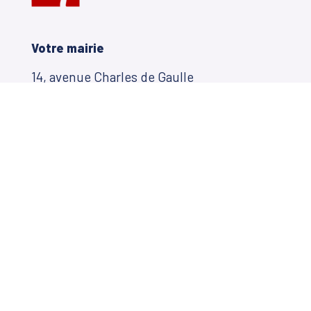
Votre mairie
14, avenue Charles de Gaulle
33650 Martillac
05 56 72 71 20
Horaires Mairie
Lundi
: 8h30 à 12h et de 14h à 17h
Mardi
: 14h à 17h
Mercredi
: 9h00 à 12h et de 14h à 17h
Jeudi
: 14h à 17h
Vendredi
: 8h30 à 12h et de 14h à 17h