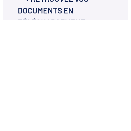
DOCUMENTS EN
TÉLÉCHARGEMENT
Les documents concernant
Vos
démarches en ligne
disponibles en
téléchargement ci-dessous.
Votre mairie