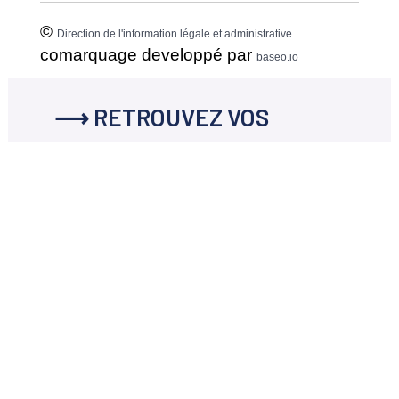
©
Direction de l'information légale et administrative
comarquage developpé par
baseo.io
⟶ RETROUVEZ VOS
DOCUMENTS EN
TÉLÉCHARGEMENT
Les documents concernant
Vos
démarches en ligne
disponibles en
téléchargement ci-dessous.