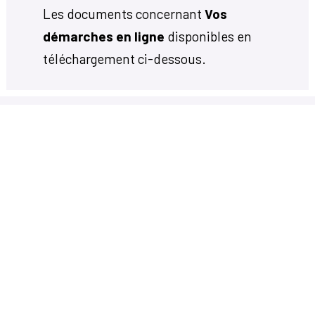
Les documents concernant
Vos
démarches en ligne
disponibles en
téléchargement ci-dessous.
Votre mairie
14, avenue Charles de Gaulle
33650 Martillac
05 56 72 71 20