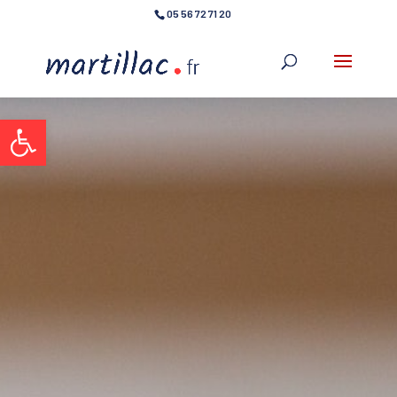
05 56 72 71 20
Ouvrir la barre d’outils