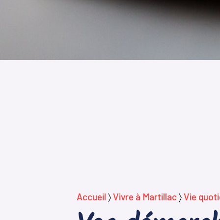
Accueil
〉
Vivre à Martillac
〉
Vie quot