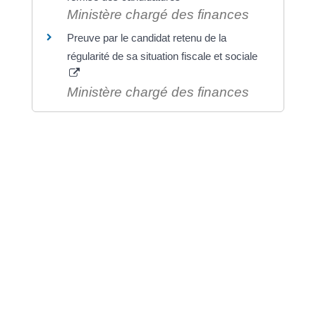
Ministère chargé des finances
Preuve par le candidat retenu de la
régularité de sa situation fiscale et sociale
Ministère chargé des finances
©
Direction de l'information légale et administrative
comarquage developpé par
baseo.io
⟶ RETROUVEZ VOS
DOCUMENTS EN